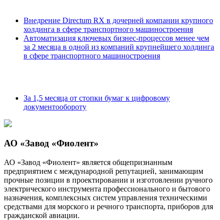
Внедрение Directum RX в дочерней компании крупного
холдинга в сфере транспортного машиностроения
Автоматизация ключевых бизнес-процессов менее чем
за 2 месяца в одной из компаний крупнейшего холдинга
в сфере транспортного машиностроения
За 1,5 месяца от стопки бумаг к цифровому
документообороту
АО «Завод «Фиолент»
АО «Завод «Фиолент» является общепризнанным
предприятием с международной репутацией, занимающим
прочные позиции в проектировании и изготовлении ручного
электрического инструмента профессионального и бытового
назначения, комплексных систем управления техническими
средствами для морского и речного транспорта, приборов для
гражданской авиации.