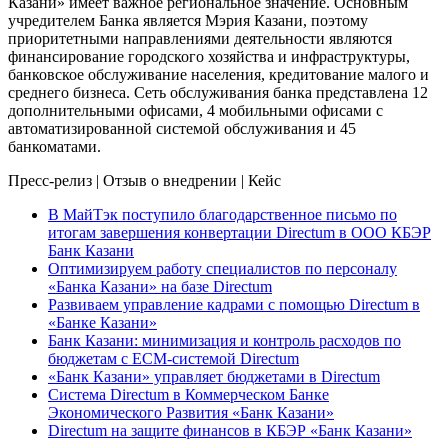
Казани» имеет важное региональное значение. Основным
учредителем Банка является Мэрия Казани, поэтому
приоритетными направлениями деятельности являются
финансирование городского хозяйства и инфраструктуры,
банковское обслуживание населения, кредитование малого и
среднего бизнеса. Сеть обслуживания банка представлена 12
дополнительными офисами, 4 мобильными офисами с
автоматизированной системой обслуживания и 45
банкоматами.
Пресс-релиз
|
Отзыв о внедрении
|
Кейс
В МайТэк поступило благодарственное письмо по
итогам завершения конвертации Directum в ООО КБЭР
Банк Казани
Оптимизируем работу специалистов по персоналу
«Банка Казани» на базе Directum
Развиваем управление кадрами с помощью Directum в
«Банке Казани»
Банк Казани: минимизация и контроль расходов по
бюджетам с ECM-системой Directum
«Банк Казани» управляет бюджетами в Directum
Система Directum в Коммерческом Банке
Экономического Развития «Банк Казани»
Directum на защите финансов в КБЭР «Банк Казани»