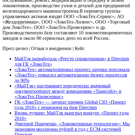
обслуживание, ремонт, модернизацию и передачу в лизинг
локомотивов, производство узлов и деталей для предприятий
железнодорожного машиностроения.В периметр группы
управляемых активов входят ООО «ЛокоТех-Сервис», АО
«Желдорреммаш», ООО «ЛокоТех-Лизинг», ООО «Торговый
дом ЛокоТех», ООО «ЛокоТех-Промсервис» и др.
Производственную базу составляют 10 локомотиворемонтных
заводов и около 90 сервисных депо по всей России.
Пресс-релиз
|
Отзыв о внедрении
|
Кейс
МайТэк разработала «Реестр справочников» в Directum
для ГК «ЛокоТех»
«ЛокоТех» автоматизировал процесс оценки персонала
«ЛокоТех» повысил автоматизацию бизнес-процессов
до 90%
«МайТэк» настраивает юридически значимый
документооборот между компаниями «Трансойл» и
«ЛокоТех-Промсервис»
ГК «ЛокоТех» — лауреат премии Global CIO «Проект
года 2016» с решением на базе Directum
Вновь лучшие: МайТэк выиграл конкурс «Проект года
2016»
Дмитрий Пшиченко, «Локомотивные технологии»: Мы
экономим миллионы рублей в год с ECM-системой
Directum