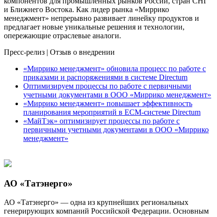
компонентов для промышленных рынков России, стран СНГ
и Ближнего Востока. Как лидер рынка «Миррико
менеджмент» непрерывно развивает линейку продуктов и
предлагает новые уникальные решения и технологии,
опережающие отраслевые аналоги.
Пресс-релиз
|
Отзыв о внедрении
«Миррико менеджмент» обновила процесс по работе с
приказами и распоряжениями в системе Directum
Оптимизируем процессы по работе с первичными
учетными документами в ООО «Миррико менеджмент»
«Миррико менеджмент» повышает эффективность
планирования мероприятий в ECM-системе Directum
«МайТэк» оптимизирует процессы по работе с
первичными учетными документами в ООО «Миррико
менеджмент»
АО «Татэнерго»
АО «Татэнерго» — одна из крупнейших региональных
генерирующих компаний Российской Федерации. Основным