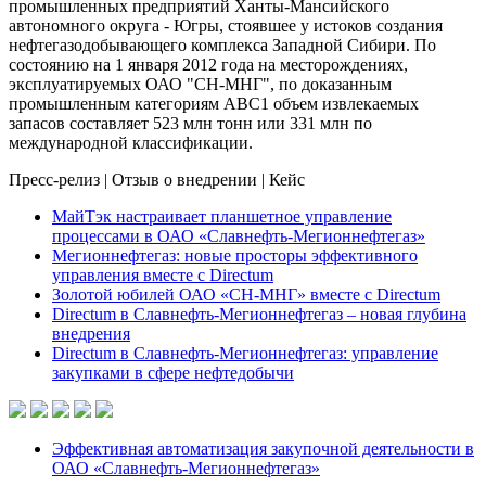
промышленных предприятий Ханты-Мансийского
автономного округа - Югры, стоявшее у истоков создания
нефтегазодобывающего комплекса Западной Сибири. По
состоянию на 1 января 2012 года на месторождениях,
эксплуатируемых ОАО "СН-МНГ", по доказанным
промышленным категориям АВС1 объем извлекаемых
запасов составляет 523 млн тонн или 331 млн по
международной классификации.
Пресс-релиз
|
Отзыв о внедрении
|
Кейс
МайТэк настраивает планшетное управление
процессами в ОАО «Славнефть-Мегионнефтегаз»
Мегионнефтегаз: новые просторы эффективного
управления вместе с Directum
Золотой юбилей ОАО «СН-МНГ» вместе с Directum
Directum в Славнефть-Мегионнефтегаз – новая глубина
внедрения
Directum в Славнефть-Мегионнефтегаз: управление
закупками в сфере нефтедобычи
Эффективная автоматизация закупочной деятельности в
ОАО «Славнефть-Мегионнефтегаз»