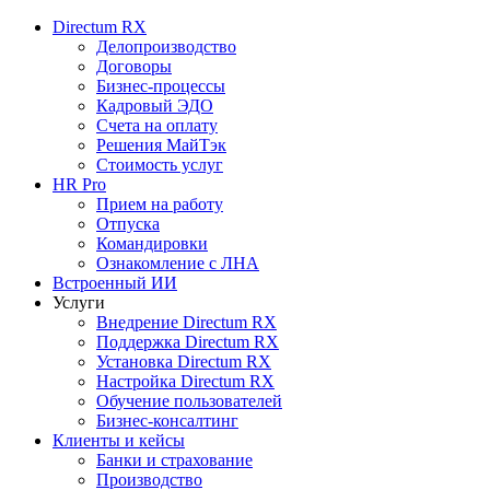
Directum RX
Делопроизводство
Договоры
Бизнес-процессы
Кадровый ЭДО
Счета на оплату
Решения МайТэк
Стоимость услуг
HR Pro
Прием на работу
Отпуска
Командировки
Ознакомление с ЛНА
Встроенный ИИ
Услуги
Внедрение Directum RX
Поддержка Directum RX
Установка Directum RX
Настройка Directum RX
Обучение пользователей
Бизнес-консалтинг
Клиенты и кейсы
Банки и страхование
Производство