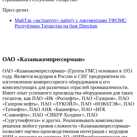
Пресс-релиз
МайТэк «застрахует» работу с документами ТФОМС
Республики Татарстан на базе Directum
ОАО «Казанькомпрессормаш»
ОАО «Казанькомпрессормаш» (Группа ГМС) основано в 1951
году. Является ведущим в России и СНГ предприятием по
изготовлению компрессорного оборудования и его
комплектующих для различных отраслей промышленности.
Имеет опыт успешного производства оборудования для таких
гигантов, как ПАО «НК «Роснефть», ПАО «Газпром», ПАО
«Газпром нефть», ПАО «ЛУКОЙЛ», ПАО «НОВАТЭК», ПАО
«Татнефть», ПАО АНК «Башнефть», ПАО «НГК
«Славнефть», ПАО «СИБУР Холдинг», ПАО
«Сургутнефтегаз» и других. Реализовывать комплексные
решения любого уровня сложности «Казанькомпрессормаш»
позволяет научно-производственная интеграция с ведущим
НИИ и проектным центром АО «НИИтурбокомпрессор им.