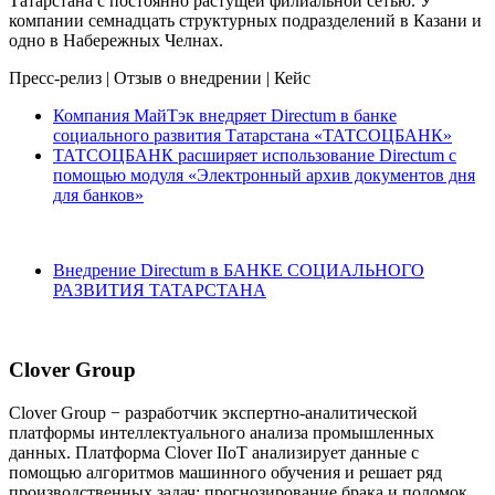
Татарстана с постоянно растущей филиальной сетью. У
компании семнадцать структурных подразделений в Казани и
одно в Набережных Челнах.
Пресс-релиз
|
Отзыв о внедрении
|
Кейс
Компания МайТэк внедряет Directum в банке
социального развития Татарстана «ТАТСОЦБАНК»
ТАТСОЦБАНК расширяет использование Directum с
помощью модуля «Электронный архив документов дня
для банков»
Внедрение Directum в БАНКЕ СОЦИАЛЬНОГО
РАЗВИТИЯ ТАТАРСТАНА
Clover Group
Clover Group − разработчик экспертно-аналитической
платформы интеллектуального анализа промышленных
данных. Платформа Clover IIoT анализирует данные с
помощью алгоритмов машинного обучения и решает ряд
производственных задач: прогнозирование брака и поломок