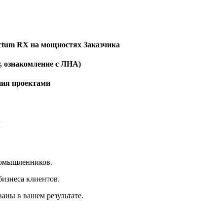
ectum RX на мощностях Заказчика
у, ознакомление с ЛНА)
ения проектами
я
номышленников.
бизнеса клиентов.
аны в вашем результате.