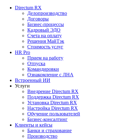
Directum RX
Делопроизводство
Договоры
Бизнес-процессы
Кадровый ЭДО
Счета на оплату
Решения МайТэк
Стоимость услуг
HR Pro
Прием на работу
Отпуска
Командировки
Ознакомление с ЛНА
Встроенный ИИ
Услуги
Внедрение Directum RX
Поддержка Directum RX
Установка Directum RX
Настройка Directum RX
Обучение пользователей
Бизнес-консалтинг
Клиенты и кейсы
Банки и страхование
Производство