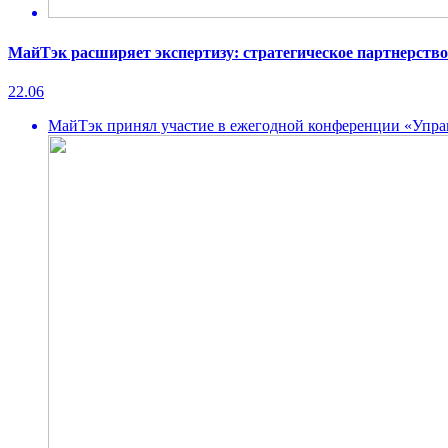
МайТэк расширяет экспертизу: стратегическое партнерство
22.06
МайТэк принял участие в ежегодной конференции «Управ