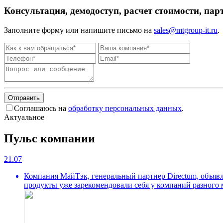
Консультация, демодоступ, расчет стоимости, пар
Заполните форму или напишите письмо на
sales@mtgroup-it.ru
.
Отправить
Соглашаюсь на
обработку персональных данных
.
Актуальное
Пульс компании
21.07
Компания МайТэк, генеральный партнер Directum, объявл
продукты уже зарекомендовали себя у компаний разного