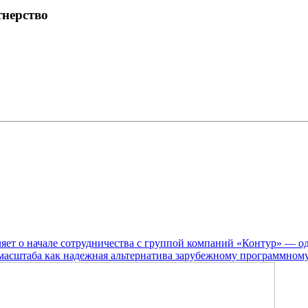
тнерство
яет о начале сотрудничества с группой компаний «Контур» — о
 масштаба как надежная альтернатива зарубежному программном